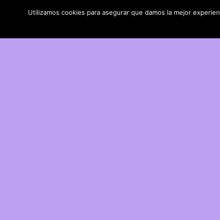
Utilizamos cookies para asegurar que damos la mejor experienci
DIY con lana