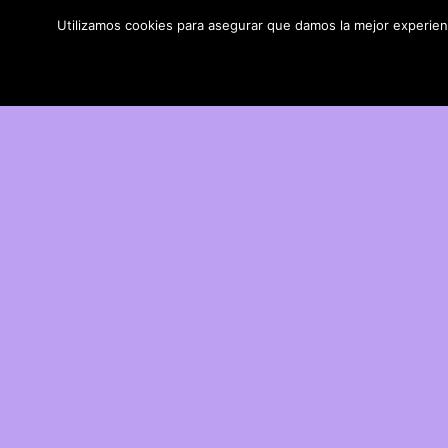
Utilizamos cookies para asegurar que damos la mejor experienci
DIY con lana