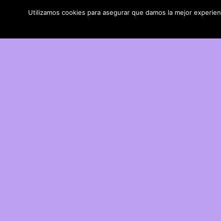
Utilizamos cookies para asegurar que damos la mejor experienci
DIY con lana