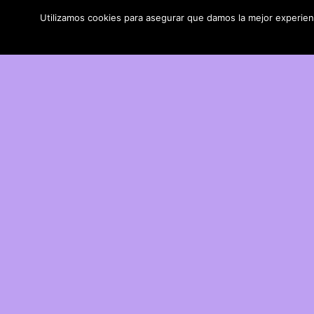
Utilizamos cookies para asegurar que damos la mejor experienci
DIY con lana