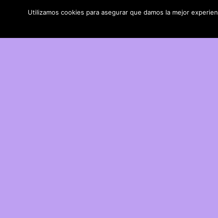
Utilizamos cookies para asegurar que damos la mejor experienci
DIY con lana